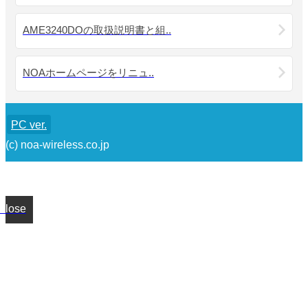
AME3240DOの取扱説明書と組..
NOAホームページをリニュ..
PC ver.
(c) noa-wireless.co.jp
Close